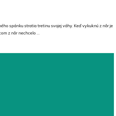
ného spánku stratia tretinu svojej váhy. Keď vykuknú z nôr je
vcom z nôr nechcelo …