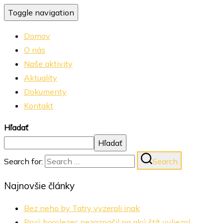
Toggle navigation
Domov
O nás
Naše aktivity
Aktuality
Dokumenty
Kontakt
Hľadať
Hľadať
Search for:
Search
Najnovšie články
Bez neho by Tatry vyzerali inak
Prvý horolezec nezaznačil na aký štít vyliezol