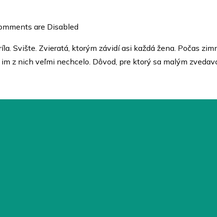
omments are Disabled
íla. Svište. Zvieratá, ktorým závidí asi každá žena. Počas zim
a im z nich veľmi nechcelo. Dôvod, pre ktorý sa malým zveda