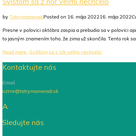
Svišťom sa z nôr veľmi nechcelo
by
Tatrymameradi
Posted on
16. mája 2022
16. mája 2022
C
Presne v polovici októbra zaspia a prebudia sa v polovici apr
to jasným znamením toho, že zima už skončila. Tento rok s
Read more
„Svišťom sa z nôr veľmi nechcelo“
Kontaktujte nás
Email
oztmr@tatrymameradi.sk
A
Sledujte nás