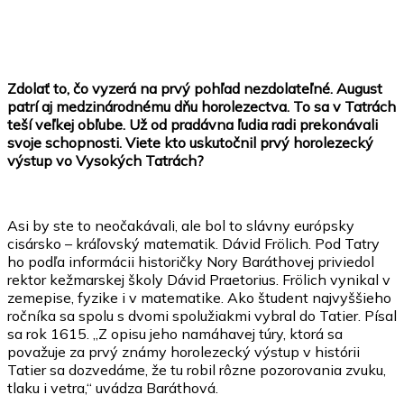
Zdolať to, čo vyzerá na prvý pohľad nezdolateľné. August
patrí aj medzinárodnému dňu horolezectva. To sa v Tatrách
teší veľkej obľube. Už od pradávna ľudia radi prekonávali
svoje schopnosti. Viete kto uskutočnil prvý horolezecký
výstup vo Vysokých Tatrách?
Asi by ste to neočakávali, ale bol to slávny európsky
cisársko – kráľovský matematik. Dávid Frölich. Pod Tatry
ho podľa informácii historičky Nory Baráthovej priviedol
rektor kežmarskej školy Dávid Praetorius. Frölich vynikal v
zemepise, fyzike i v matematike. Ako študent najvyššieho
ročníka sa spolu s dvomi spolužiakmi vybral do Tatier. Písal
sa rok 1615. „Z opisu jeho namáhavej túry, ktorá sa
považuje za prvý známy horolezecký výstup v histórii
Tatier sa dozvedáme, že tu robil rôzne pozorovania zvuku,
tlaku i vetra,“ uvádza Baráthová.