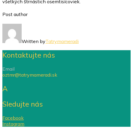
všetkých štrnástich osemtisícoviek.
Post author
Written by
Tatrymameradi
Kontaktujte nás
Email
oztmr@tatrymameradi.sk
A
Sledujte nás
Facebook
Instagram