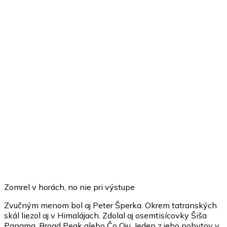
Zomrel v horách, no nie pri výstupe
Zvučným menom bol aj Peter Šperka. Okrem tatranských
skál liezol aj v Himalájach. Zdolal aj osemtisícovky Šiša
Pangma, Broad Peak alebo Čo Oju. Jeden z jeho pobytov v