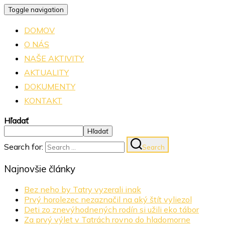
Toggle navigation
DOMOV
O NÁS
NAŠE AKTIVITY
AKTUALITY
DOKUMENTY
KONTAKT
Hľadať
Hľadať
Search for:
Search
Najnovšie články
Bez neho by Tatry vyzerali inak
Prvý horolezec nezaznačil na aký štít vyliezol
Deti zo znevýhodnených rodín si užili eko tábor
Za prvý výlet v Tatrách rovno do hladomorne