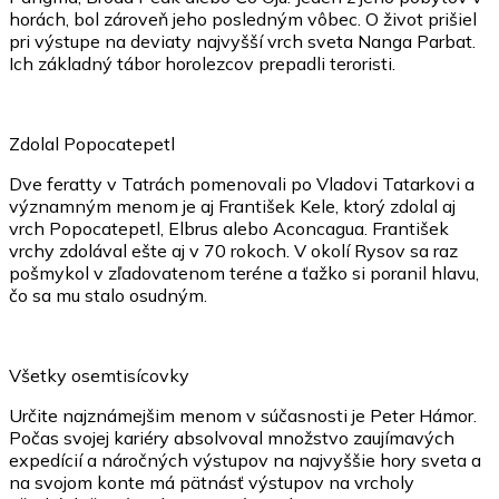
horách, bol zároveň jeho posledným vôbec. O život prišiel
pri výstupe na deviaty najvyšší vrch sveta Nanga Parbat.
Ich základný tábor horolezcov prepadli teroristi.
Zdolal Popocatepetl
Dve feratty v Tatrách pomenovali po Vladovi Tatarkovi a
významným menom je aj František Kele, ktorý zdolal aj
vrch Popocatepetl, Elbrus alebo Aconcagua. František
vrchy zdolával ešte aj v 70 rokoch. V okolí Rysov sa raz
pošmykol v zľadovatenom teréne a ťažko si poranil hlavu,
čo sa mu stalo osudným.
Všetky osemtisícovky
Určite najznámejšim menom v súčasnosti je Peter Hámor.
Počas svojej kariéry absolvoval množstvo zaujímavých
expedícií a náročných výstupov na najvyššie hory sveta a
na svojom konte má pätnásť výstupov na vrcholy