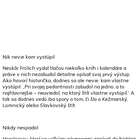
Nik nevie kam vystúpil
Neskôr Frölich vydal tlačou niekoľko kníh i kalendáre a
práve v nich nezabudol detailne opísať svoj prvý výstup.
Ako hovorí historička, dodnes sa ale nevie, kam vlastne
vystúpil. „Pri svojej pedantnosti zabudol na jedno, a to
najhlavnejšie – neuviedol, na ktorý štít vlastne vystúpil.“ A
tak sa dodnes vedú iba spory o tom, či šlo o Kežmarský,
Lomnický alebo Slavkovský štít.
Nikdy nespadol
Horolezcov, ktorí sa veľkými písmenami zapísali do histórie