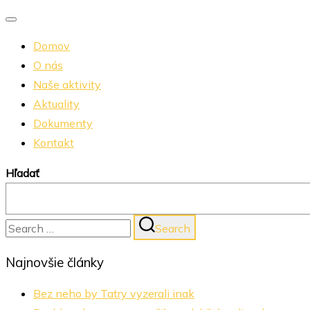
Toggle
Domov
navigation
O nás
Naše aktivity
Aktuality
Dokumenty
Kontakt
Hľadať
Search
Search
for:
Najnovšie články
Bez neho by Tatry vyzerali inak