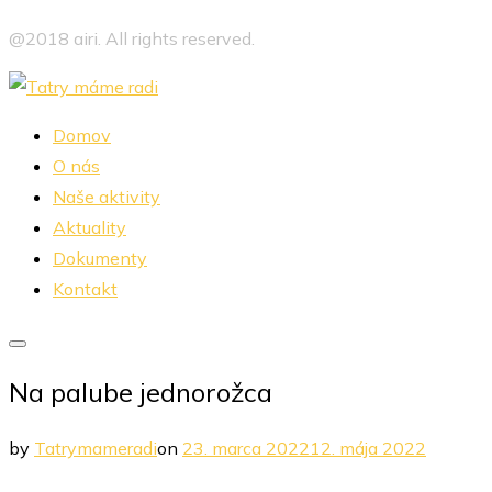
@2018 airi. All rights reserved.
Skip
to
Domov
content
O nás
Naše aktivity
Aktuality
Dokumenty
Kontakt
Toggle
Na palube jednorožca
sidebar
&
Posted
by
Tatrymameradi
on
23. marca 2022
12. mája 2022
navigation
on