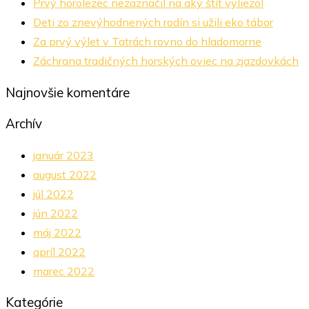
Prvý horolezec nezaznačil na aký štít vyliezol
Deti zo znevýhodnených rodín si užili eko tábor
Za prvý výlet v Tatrách rovno do hladomorne
Záchrana tradičných horských oviec na zjazdovkách
Najnovšie komentáre
Archív
január 2023
august 2022
júl 2022
jún 2022
máj 2022
apríl 2022
marec 2022
Kategórie